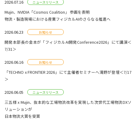
2026.07.16
ニュースリリース
Mujin、NVIDIA「Cosmos Coalition」 参画を表明
物流・製造現場における産業フィジカルAIのさらなる推進へ
2026.06.23
お知らせ
開発本部長の金本が「フィジカルAI開発Conference2026」にて講演＜
7/31＞
2026.06.16
お知らせ
「TECHNO x FRONTIER 2026」にて主催者セミナーへ滝野が登壇＜7/17
＞
2026.06.05
ニュースリリース
三五様 x Mujin、抜本的な工場物流改革を実現した次世代工場物流DXソ
リューションが
日本物流大賞を受賞