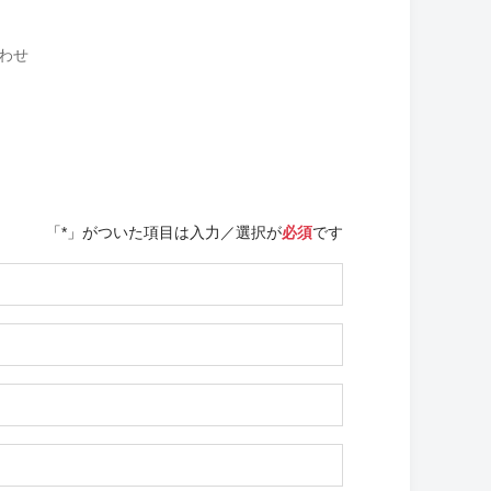
わせ
「*」がついた項目は入力／選択が
必須
です