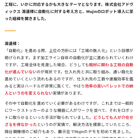
工程に、いかに対応するかも大きなテーマとなります。株式会社アドヴ
ィックス 渡邊様に自動化に対する考え方と、Mujinのロボット導入に至
った経緯を聞きました。
渡邊様：
「自動化」を進める際、上位の方針には「工場の無人化」という目標が
掲げられます。まず加工ライン自体の自動化が主に進められていくわけ
ですが、工場全体を見渡した場合、どうしても
粗材に関わる工程の自動
化が進んでいない
のが現状です。仕入れ先と共に取り組み、通い箱化を
進めていくという流れもあるのですが、仕入れ先の工数や運搬効率を鑑
みると実はハードルが非常に高くて、やはり
効率の良いパレットでの納
入というのを変えられない
実情があります。
その中で自動化を進めていく必要があるわけですが、これまでは一般的
にワークストッカーのような機器に人がワークを並べて、それをロボッ
トに取らせるといった手法が取られていました。
どうしても人が介在せ
ざるを得なかった
というのが実情で、解決方法を模索していたところ、
岡谷鋼機様のご紹介もあり、展示会でMujinのデモを初めて見ました。