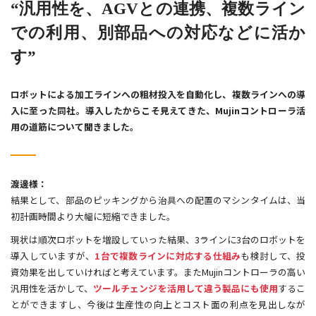
“汎用性を、AGVとの連携、複数ライン
での利用、別部品への対応などに活か
す”
ロボットによる加工ラインへの粗材投入を自動化し、複数ラインへの導
入に至った同社。導入したからこそ見えてきた、Mujinコントローラ活
用の道筋について聞きました。
渡邊様：
結果として、部品のピッキングから治具への配置のマシンタイムは、当
初計画時間より大幅に短縮できました。
現状は順次ロボットを増設していった結果、3ラインに3台のロボットを
導入していますが、
1台で複数ラインに対応する仕組み
も検討して、投
資効果を出していければと考えています。またMujinコントローラの高い
汎用性を活かして、
ツールチェンジを活用して違う製品にも使用
するこ
とができますし、今後は生産性の向上とコスト面の利点を見出しなが