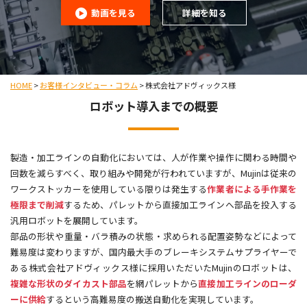
動画を見る
詳細を知る
HOME
>
お客様インタビュー・コラム
>
株式会社アドヴィックス様
ロボット導入までの概要
製造・加工ラインの自動化においては、人が作業や操作に関わる時間や
回数を減らすべく、取り組みや開発が行われていますが、Mujinは従来の
ワークストッカーを使用している限りは発生する
作業者による手作業を
極限まで削減
するため、パレットから直接加工ラインへ部品を投入する
汎用ロボットを展開しています。
部品の形状や重量・バラ積みの状態・求められる配置姿勢などによって
難易度は変わりますが、国内最大手のブレーキシステムサプライヤーで
ある株式会社アドヴィックス様に採用いただいたMujinのロボットは、
複雑な形状のダイカスト部品
を網パレットから
直接加工ラインのローダ
ーに供給
するという高難易度の搬送自動化を実現しています。