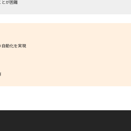
ことが困難
り自動化を実現
群