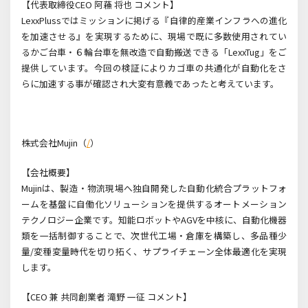
【代表取締役
CEO
阿蘓 将也 コメント】
LexxPluss
ではミッションに掲げる『自律的産業インフラへの進化
を加速させる』を実現するために、現場で既に多数使用されてい
るかご台車・６輪台車を無改造で自動搬送できる「
LexxTug
」をご
提供しています。今回の検証によりカゴ車の共通化が自動化をさ
らに加速する事が確認され大変有意義であったと考えています。
株式会社
Mujin
（
/
）
【会社概要】
Mujin
は、製造・物流現場へ独自開発した自動化統合プラットフォ
ームを基盤に自働化ソリューションを提供するオートメーション
テクノロジー企業です。知能ロボットや
AGV
を中核に、自動化機器
類を一括制御することで、次世代工場・倉庫を構築し、多品種少
量
/
変種変量時代を切り拓く、サプライチェーン全体最適化を実現
します。
【
CEO
兼 共同創業者 滝野 一征 コメント】