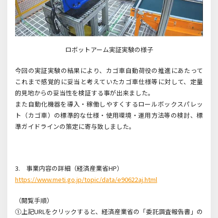
ロボットアーム実証実験の様子
今回の実証実験の結果により、カゴ車自動荷役の推進にあたって
これまで感覚的に妥当と考えていたカゴ車仕様等に対して、定量
的見地からの妥当性を検証する事が出来ました。
また自動化機器を導入・稼働しやすくするロールボックスパレッ
ト（カゴ車）の標準的な仕様・使用環境・運用方法等の検討、標
準ガイドラインの策定に寄与致しました。
3. 事業内容の詳細（経済産業省
HP
）
https://www.meti.go.jp/topic/data/e90622aj.html
（閲覧手順）
①上記
URL
をクリックすると、経済産業省の「委託調査報告書」の