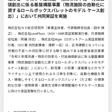
値創出に係る基盤構築事業（物流施設の自動化に
資するロールボックスパレットのモデル ケース創
出）」において共同実証を実施
株式会社ＮＸ総合研究所（事業主体者、代表取締役社長：田中 博
之）、株式会社
LexxPluss
（
AGV
・
AMR
実証実験実行者、代表取締
役社長：阿蘓 将也）、株式会社
Mujin
（ロボットアーム実証実験実
行者、
CEO
兼 共同創業者：滝野 一征）は、近年課題となっている
労働力不足への対応等に対する取り組みである経産省委託事業
「令和５年度流通・物流の効率化・付加価値創出に係る基盤構築
事業（物流施設の自動化に資するロールボックスパレットのモデ
ルケース創出）」において、卸売業・小売業・運輸業などのサプ
ライチェーン上で使用されるカゴ車を対象に、自動化機器を導
入・稼働しやすくするロールボックスパレット（カゴ車）の標準
的な仕様・使用環境・運用方法等の環境整備のモデルケース創出
に向けた実証実験を行いました。