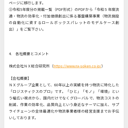
ページに移行します。
②令和
5
年度分の掲載一覧（
PDF
形式）の
PDF
から「令和５年度流
通・物流の効率化・付加価値創出に係る基盤構築事業（物流施設
の自動化に資するロールボックスパレットのモデルケース創
出）」をご覧下さい。
4. 各社概要とコメント
株式会社ＮＸ総合研究所（
https://www.nx-soken.co.jp/
）
【会社概要】
ＮＸグループ企業として、
60
年以上の実績を持つ物流に特化した
「ロジスティクスのプロ」です。「ひと」「モノ」「環境」とい
う幅広い視点から、国内だけでなくグローバルで、物流コストの
削減、作業の効率化、品質向上という身近なテーマに加え、サプ
ライチェーンの全体最適化や物流事業者様の経営支援までお手伝
いしております。