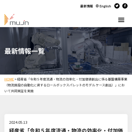
最新情報
English
最新情報一覧
HOME
>
経産省「令和５年度流通・物流の効率化・付加価値創出に係る基盤構築事業
（物流施設の自動化に資するロールボックスパレットのモデル ケース創出）」にお
いて共同実証を実施
2024.05.13
経産省「令和５年度流通・物流の効率化・付加価