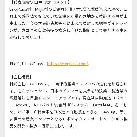
【代表取締役 田中 博之 コメント】
LexxPluss
様、
Mujin
様のご協力を頂き本実証実験が行えた事で、こ
れまで感覚値で捉えていた仮説を定量的見地から検証する事が出
来ました。今後本実証実験等を踏まえて検討した標準ガイドライ
ンが、カゴ車の自動荷役の推進に向けた指針として寄与する事を
期待しております。
株式会社
LexxPluss
（
https://lexxpluss.com/
）
【会社概要】
株式会社
LexxPluss
は、「自律的産業インフラへの進化を加速させ
る」をミッションに、日本のインフラを支える物流業・製造業の
課題解決を目指すスタートアップです。現在は自動搬送ロボット
「
Lexx500
」やロボット統合制御システム「
LexxFleet
」をはじ
め、かご車・６輪台車を無改造で自動搬送できる「
LexxTug
」等、
次世代の産業インフラとなるロボティクス・オートメーション製
品を開発・製造・販売しております。