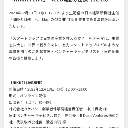
2023年12月13日（水）12:00～より生配信の日本経済新聞社主催
「NIKKEI LIVE」へ、MujinのCEO 兼 共同創業者である滝野が出演い
たします。
「スタートアップは日本の産業を救えるか？」をテーマに、
事業
を拡大し、世界で戦うために、有力スタートアップはどのような
戦略を描くのかを起業家・ベンチャーキャピタリスト・日経記者
の皆様と議論します。
【NIKKEI LIVE概要】
開催日時：2023年12月13日（水）12:00～13:00
形式：オンライン配信
出演者：（以下、順不同）
株式会社カケハシ 創業者件最高経営責任者
中川 貴史 様
日本ベンチャーキャピタル協会 副会長 B Dash Ventures株式会
社 代表取締役社長 渡辺 洋行 様