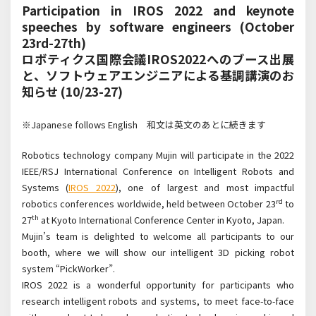
Participation in IROS 2022 and keynote
speeches by software engineers (October
23rd-27th)
ロボティクス国際会議IROS2022へのブース出展
と、ソフトウェアエンジニアによる基調講演のお
知らせ (10/23-27)
※Japanese follows English 和文は英文のあとに続きます
Robotics technology company Mujin will participate in the 2022
IEEE/RSJ International Conference on Intelligent Robots and
Systems (
IROS 2022
), one of largest and most impactful
rd
robotics conferences worldwide, held between October 23
to
th
27
at Kyoto International Conference Center in Kyoto, Japan.
Mujin’s team is delighted to welcome all participants to our
booth, where we will show our intelligent 3D picking robot
system “PickWorker”.
IROS 2022 is a wonderful opportunity for participants who
research intelligent robots and systems, to meet face-to-face