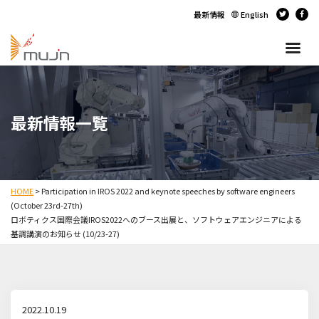
最新情報
English
最新情報一覧
HOME
>
Participation in IROS 2022 and keynote speeches by software engineers
(October 23rd-27th)
ロボティクス国際会議IROS2022へのブース出展と、ソフトウェアエンジニアによる
基調講演のお知らせ (10/23-27)
2022.10.19