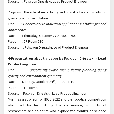
Speaker : Felix von Drigalski, Lead Product Engineer
Program : The role of uncertainty and how it is tackled in robotic
grasping and manipulation
Title :
Uncertainty in industrial applications: Challenges and
Approaches
Date : Thursday, October 27th, 9:00-17:00
Place : 5F Room 510
Speaker : Felix von Drigalski, Lead Product Engineer
◆Presentation about a paper by Felix von Drigalski – Lead
Product engineer
Title :
Uncertainty-aware manipulating planning using
gravity and environment geometry
th
Date : Monday, October 24
, 11:00-11:10
Place : 1F Room C-1
Speaker : Felix von Drigalski, Lead Product Engineer
Mujin, as a sponsor for IROS 2022 and the robotics competition
which will be held during the conference, supports all
researchers and students who explore the frontier of science