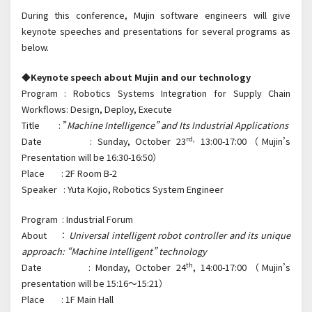
During this conference, Mujin software engineers will give
keynote speeches and presentations for several programs as
below.
◆
Keynote speech about Mujin and our technology
Program : Robotics Systems Integration for Supply Chain
Workflows: Design, Deploy, Execute
Title : ”
Machine Intelligence” and Its Industrial Applications
rd,
Date : Sunday, October 23
13:00-17:00（Mujin’s
Presentation will be 16:30-16:50）
Place : 2F Room B-2
Speaker : Yuta Kojio, Robotics System Engineer
Program : Industrial Forum
About ：
Universal intelligent robot controller and its unique
approach: “Machine Intelligent” technology
th
Date : Monday, October 24
, 14:00-17:00（Mujin’s
presentation will be 15:16～15:21）
Place : 1F Main Hall