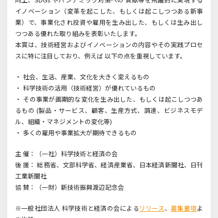
イノベーション（変革を起こした、もしくは起こしつつある新事
業）で、事業化され投資や雇用を生み出した、もしくは生み出し
つつある優れた取り組みを表彰いたします。
本賞は、技術経営およびイノベーションの内容やその実践プロセ
スに特に注目しており、例えば 以下の点を重視しています。
・ 社会、生活、産業、文化を大きく変えるもの
・ 科学技術の活用（技術経営）が優れているもの
・ その事業が画期的な変化を生み出した、もしくは起こしつつあ
るもの (製品・サービス、顧客、生産方式、調達、ビジネスモデ
ル、組織・マネジメントの変化等)
・ 多くの雇用や事業拡大が期待できるもの
主 催：（一社）科学技術と経済の会
後 援： 総務省、文部科学省、経済産業省、日本経済新聞社、日刊
工業新聞社
協 賛：（一財）新技術振興渡辺記念会
※一般社団法人 科学技術と経済の会による
リリース
、
募集要項
よ