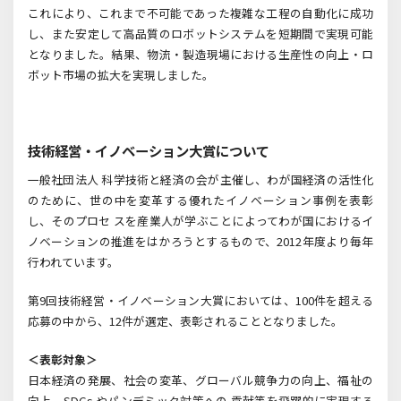
これにより、これまで不可能であった複雑な工程の自動化に成功
し、また安定して高品質のロボットシステムを短期間で実現可能
となりました。結果、物流・製造現場における生産性の向上・ロ
ボット市場の拡大を実現しました。
技術経営・イノベーション大賞について
一般社団法人 科学技術と経済の会が主催し、わが国経済の活性化
のために、世の中を変革する優れたイノベーション事例を表彰
し、そのプロセ スを産業人が学ぶことによってわが国におけるイ
ノベーションの推進をはかろうとするもので、2012年度より毎年
行われています。
第9回技術経営・イノベーション大賞においては、100件を超える
応募の中から、12件が選定、表彰されることとなりました。
＜表彰対象＞
日本経済の発展、社会の変革、グローバル競争力の向上、福祉の
向上、SDGs やパンデミック対策への 貢献等を飛躍的に実現する