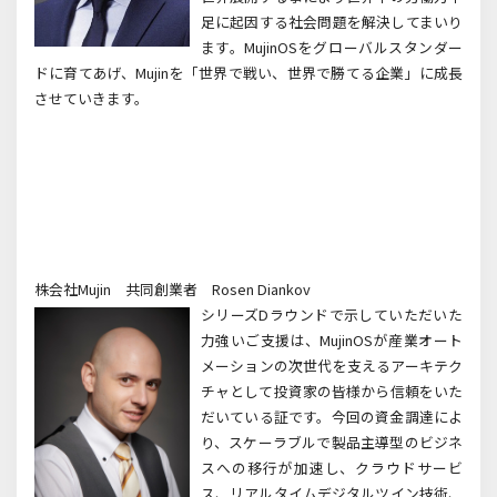
足に起因する社会問題を解決してまいり
ます。MujinOSをグローバルスタンダー
ドに育てあげ、Mujinを「世界で戦い、世界で勝てる企業」に成長
させていきます。
株会社Mujin
共同創業者
Rosen Diankov
シリーズD
ラウンドで示していただいた
力強いご支援は、
MujinOS
が産業オート
メーションの次世代を支えるアーキテク
チャとして投資家の皆様から信頼をいた
だいている証です。今回の資金調達によ
り、スケーラブルで製品主導型のビジネ
スへの移行が加速し、クラウドサービ
ス、リアルタイムデジタルツイン技術、