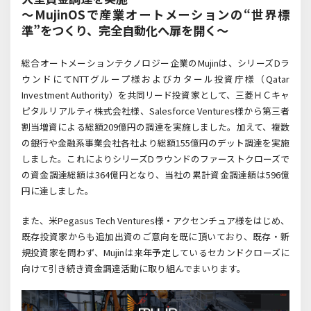
～MujinOSで産業オートメーションの“世界標
準”をつくり、完全自動化へ扉を開く～
総合オートメーションテクノロジー企業のMujin
は、シリーズ
D
ラ
ウンドにて
NTT
グループ様およびカタール投資庁様（
Qatar
Investment Authority
）を共同リード投資家として、三菱ＨＣキャ
ピタルリアルティ株式会社様、
Salesforce Ventures
様から第三者
割当増資による総額
209
億円の調達を実施しました。加えて、複数
の銀行や金融系事業会社各社より総額
155
億円のデット調達を実施
しました。これによりシリーズ
D
ラウンドのファーストクローズで
の資金調達総額は
364
億円となり、当社の累計資金調達額は
596
億
円に達しました。
また、米Pegasus Tech Ventures
様・アクセンチュア様をはじめ、
既存投資家からも追加出資のご意向を既に頂いており、既存・新
規投資家を問わず、
Mujin
は来年予定しているセカンドクローズに
向けて引き続き資金調達活動に取り組んでまいります。