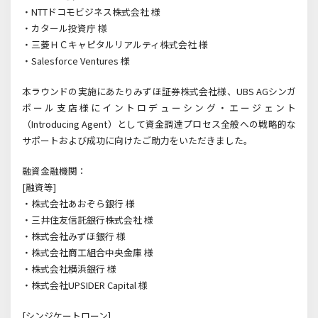
・NTT
ドコモビジネス株式会社 様
・カタール投資庁 様
・三菱ＨＣキャピタルリアルティ株式会社 様
・Salesforce Ventures 様
本ラウンドの実施にあたりみずほ証券株式会社様、UBS AG
シンガ
ポール支店様にイントロデューシング・エージェント
（
Introducing Agent
）として資金調達プロセス全般への戦略的な
サポートおよび成功に向けたご助力をいただきました。
融資金融機関：
[
融資等
]
・株式会社あおぞら銀行 様
・三井住友信託銀行株式会社 様
・株式会社みずほ銀行 様
・株式会社商工組合中央金庫 様
・株式会社横浜銀行 様
・株式会社UPSIDER Capital
様
[
シンジケートローン
]