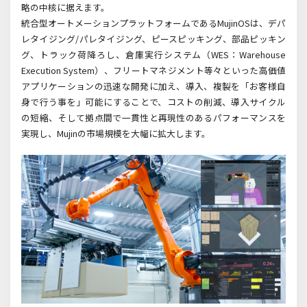
略の中核に据えます。
統合型オートメーションプラットフォームであるMujinOS
は、デパ
レタイジング
/
パレタイジング、ピースピッキング、部品ピッキン
グ、トラック荷降ろし、倉庫実行システム（
WES
：
Warehouse
Execution System
）、フリートマネジメント等々といった高価値
アプリケーションの迅速な開発に加え、導入、複製を「お客様自
身で行う事を」可能にすることで、コストの削減、導入サイクル
の短縮、そして拠点間で一貫性と再現性のあるパフォーマンスを
実現し、
Mujin
の市場規模を大幅に拡大します。