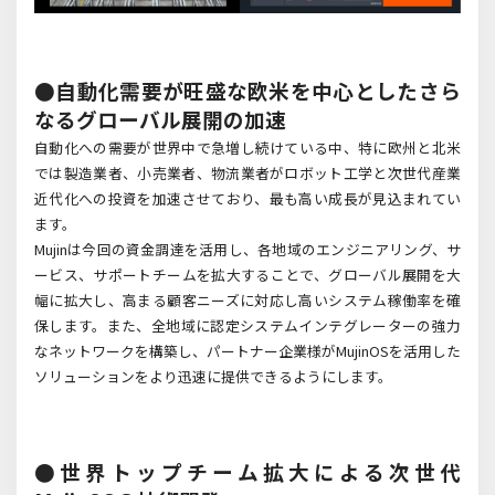
●自動化需要が旺盛な欧米を中心としたさら
なるグローバル展開の加速
自動化への需要が世界中で急増し続けている中、特に欧州と北米
では製造業者、小売業者、物流業者がロボット工学と次世代産業
近代化への投資を加速させており、最も高い成長が見込まれてい
ます。
Mujin
は今回の資金調達を活用し、各地域のエンジニアリング、サ
ービス、サポートチームを拡大することで、グローバル展開を大
幅に拡大し、高まる顧客ニーズに対応し高いシステム稼働率を確
保します。また、全地域に認定システムインテグレーターの強力
なネットワークを構築し、パートナー企業様が
MujinOS
を活用した
ソリューションをより迅速に提供できるようにします。
●世界トップチーム拡大による次世代