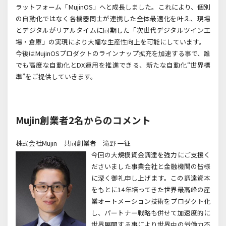
ラットフォーム「
MujinOS
」へと成長しました。これにより、個別
の自動化ではなく各機器同士が連携した全体最適化を叶え、現場
とデジタルがリアルタイムに同期した「次世代デジタルツイン工
場・倉庫」の実現により大幅な生産性向上を可能にしています。
今後はMujinOS
プロダクトのラインナップ拡充を加速する事で、誰
でも高度な自動化と
DX
運用を推進できる、新たな自動化“世界標
準
”
をご提供していきます。
Mujin創業者2名からのコメント
株式会社Mujin
共同創業者 滝野 一征
今回の大規模資金調達を強力にご支援く
ださいました事業会社と金融機関の皆様
に深く御礼申し上げます。この調達資本
をもとに14年培ってきた世界最高峰の産
業オートメーション技術をプロダクト化
し、パートナー戦略も併せて加速度的に
世界展開する事により世界中の労働力不