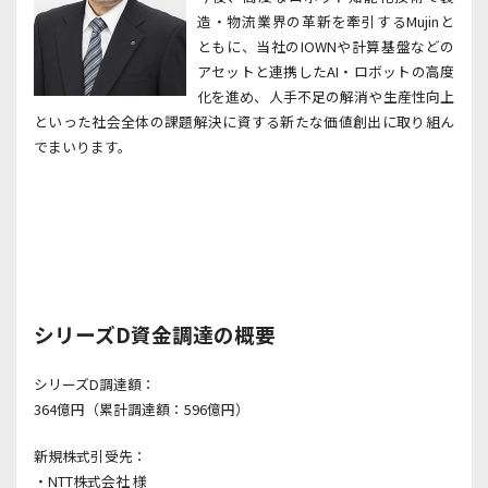
造・物流業界の革新を牽引するMujin
と
ともに、当社の
IOWN
や計算基盤などの
アセットと連携した
AI
・ロボットの高度
化を進め、人手不足の解消や生産性向上
といった社会全体の課題解決に資する新たな価値創出に取り組ん
でまいります。
シリーズ
D
資金調達の概要
シリーズD
調達額：
364
億円（累計調達額：
596
億円）
新規株式引受先：
・NTT
株式会社 様