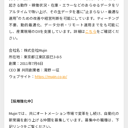
起きる動作・稼働状況・在庫・エラーなどのあらゆるデータをリ
アルタイムで吸い上げ、その生データを基に“止まらない・最適な
運用”のための改善や経営判断を可能にしています。ティーチング
不要、動的最適化、データ分析・リモート運用までをも可能に
し、産業現場の
DX
を支援しています。詳細は
こちら
をご確認くだ
さい。
会社名：株式会社Mujin
所在地：東京都江東区辰巳3-8-5
創業：2011
年
7
月
6
日
CEO
兼 共同創業者：滝野 一征
ウェブサイト：
https://mujin.co.jp/
【採用強化中】
Mujin
では、共にオートメーション市場で変革をし続け、自動化の
新常識を創り上げる仲間を募集しています。募集中の職種は、下
記リンクをご覧ください。