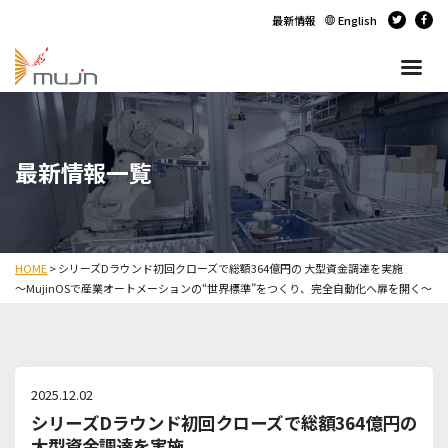
最新情報
English
最新情報一覧
HOME
>
シリーズDラウンド初回クローズで総額364億円の 大型資金調達を実施
～MujinOSで産業オートメーションの“世界標準”をつくり、完全自動化へ扉を開く～
2025.12.02
シリーズDラウンド初回クローズで総額364億円の
大型資金調達を実施