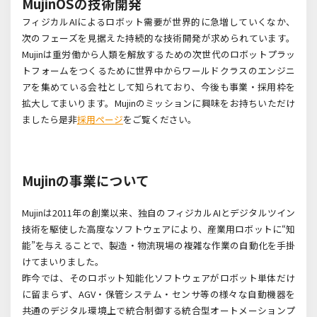
MujinOSの技術開発
フィジカルAIによるロボット需要が世界的に急増していくなか、
次のフェーズを見据えた持続的な技術開発が求められています。
Mujinは重労働から人類を解放するための次世代のロボットプラッ
トフォームをつくるために世界中からワールドクラスのエンジニ
アを集めている会社として知られており、今後も事業・採用枠を
拡大してまいります。Mujinのミッションに興味をお持ちいただけ
ましたら是非
採用ページ
をご覧ください。
Mujinの事業について
Mujin
は
2011
年の創業以来、独自のフィジカル
AI
とデジタルツイン
技術を駆使した高度なソフトウェアにより、産業用ロボットに
“
知
能
”
を与えることで、製造・物流現場の複雑な作業の自動化を手掛
けてまいりました。
昨今では、そのロボット知能化ソフトウェアがロボット単体だけ
に留まらず、AGV
・保管システム・センサ等の様々な自動機器を
共通のデジタル環境上で統合制御する統合型オートメーションプ