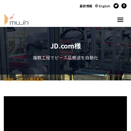
最新情報
English
JD.com様
複数工程でピース品搬送を自動化
HOME
>
ロボット導入事例
>
JD.com様