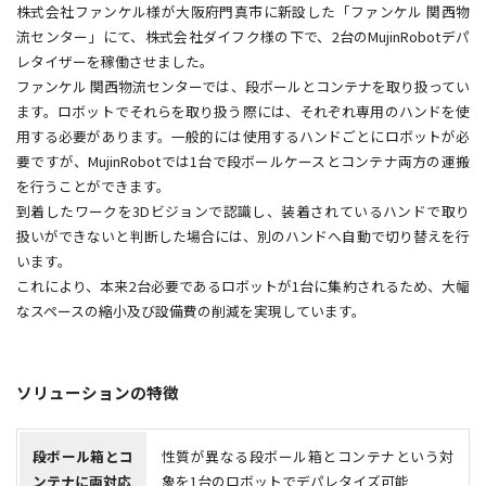
株式会社ファンケル様が大阪府門真市に新設した「ファンケル 関西物
流センター」にて、株式会社ダイフク様の下で、2台のMujinRobotデパ
レタイザーを稼働させました。
ファンケル 関西物流センターでは、段ボールとコンテナを取り扱ってい
ます。ロボットでそれらを取り扱う際には、それぞれ専用のハンドを使
用する必要があります。一般的には使用するハンドごとにロボットが必
要ですが、MujinRobotでは1台で段ボールケースとコンテナ両方の運搬
を行うことができます。
到着したワークを3Dビジョンで認識し、装着されているハンドで取り
扱いができないと判断した場合には、別のハンドへ自動で切り替えを行
います。
これにより、本来2台必要であるロボットが1台に集約されるため、大幅
なスペースの縮小及び設備費の削減を実現しています。
ソリューションの特徴
段ボール箱とコ
性質が異なる段ボール箱とコンテナという対
ンテナに両対応
象を1台のロボットでデパレタイズ可能