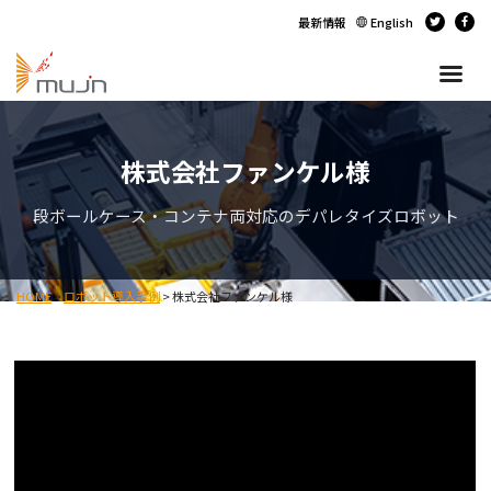
最新情報
English
株式会社ファンケル様
段ボールケース・コンテナ両対応のデパレタイズロボット
HOME
>
ロボット導入事例
>
株式会社ファンケル様