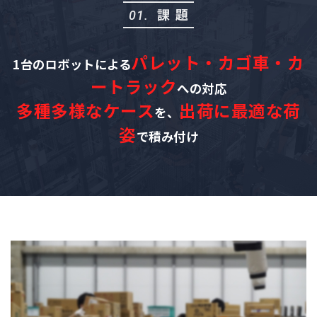
課題
01.
パレット・カゴ車・カ
1台のロボットによる
ートラック
への対応
多種多様なケース
出荷に最適な荷
を、
姿
で積み付け