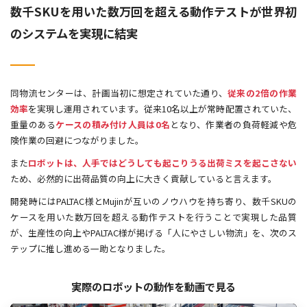
数千SKUを用いた数万回を超える動作テストが世界初
のシステムを実現に結実
同物流センターは、計画当初に想定されていた通り、
従来の2倍の作業
効率
を実現し運用されています。従来10名以上が常時配置されていた、
重量のある
ケースの積み付け人員は0名
となり、作業者の負荷軽減や危
険作業の回避につながりました。
また
ロボットは、人手ではどうしても起こりうる出荷ミスを起こさない
ため、必然的に出荷品質の向上に大きく貢献していると言えます。
開発時にはPALTAC様とMujinが互いのノウハウを持ち寄り、数千SKUの
ケースを用いた数万回を超える動作テストを行うことで実現した品質
が、生産性の向上やPALTAC様が掲げる「人にやさしい物流」を、次のス
テップに推し進める一助となりました。
実際のロボットの動作を動画で見る