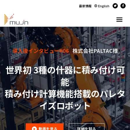
最新情報
English
導入後インタビュー#06
株式会社PALTAC様
世界初 3種の什器に積み付け可
能
積み付け計算機能搭載のパレタ
イズロボット
動画を見る
詳細を知る