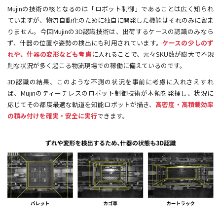
Mujinの技術の核となるのは「ロボット制御」であることは広く知られ
ていますが、物流自動化のために独自に開発した機能はそれのみに留ま
りません。今回Mujinの3D認識技術は、出荷するケースの認識のみなら
ず、什器の位置や姿勢の検出にも利用されています。
ケースの少しのず
れや、什器の変形なども考慮
に入れることで、元々SKU数が膨大で不規
則な状況が多く起こる物流現場での稼働に備えているのです。
3D認識の結果、このような不測の状況を事前に考慮に入れさえすれ
ば、Mujinのティーチレスのロボット制御技術が本領を発揮し、状況に
応じてその都度最適な軌道を知能ロボットが描き、
高密度・高積載効率
の積み付けを確実・安全に実行
できます。