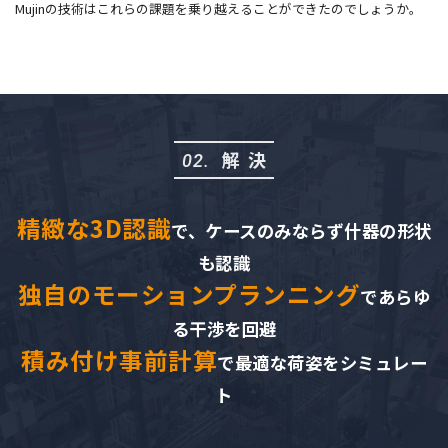
Mujinの技術はこれらの課題を乗り越えることができたのでしょうか。
解決
02.
精緻な3D認識
で、ケースのみならず什器の形状
も認識
独自のモーションプランニング
であらゆ
る干渉を回避
積み付け事前計算
で最適な荷姿をシミュレー
ト