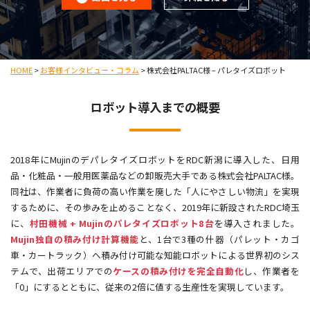
HOME
>
お客様インタビュー・コラム
>
株式会社PALTAC様 – パレタイズロボット
ロボット導入までの概要
2018年にMujinのデパレタイズロボットをRDC新潟に導入した、日用
品・化粧品・一般用医薬品などの卸販売大手である株式会社PALTAC様。
同社は、作業者に負荷の高い作業を廃した「人にやさしい物流」を実現
するために、その歩みを止めることなく、2019年に新設されたRDC埼玉
に、
村田機械 + Mujinのパレタイズロボット8台
を導入されました。
Mujin独自の積み付け計算機能
と、1台で3種の什器（パレット・カゴ
車・カートラック）へ積み付け可能な知能ロボットによる世界初のシス
テムで、出荷エリアでの
ケースの積み付けを完全自動化
し、作業者を
「0」にするとともに、従来の2倍に値する生産性を実現しています。