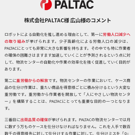
株式会社PALTAC様 広山様のコメント
ロボットによる自動化を推し進める理由として、第一に
労働人口減少へ
の取り組み
が挙げられます。少子高齢化による労働人口の減少は、
PALTACにとっても非常に大きな影響を持ちます。その中でも特に作業者
の確保の困難さはますます加速していくことが予測されるという点に対
して、物流センターの自動化や作業の効率化を強く促進していく目的が
あります。
第二に
重労働からの解放
です。物流センターの作業において、ケース商
品の仕分け作業は、重たい商品を得意様ごとに積み分けるという大変な
重労働です。重労働から作業者を開放して「人にやさしい物流センタ
ー」を構築することは、PALTACにとっても重要な目的の一つとなりま
す。
三番目に
出荷品質の確保
が挙げられます。PALTACの物流センターでは月
に数ずう万ものケースを仕分けなければなりません。これを人手で数百
数千の得意様先に対して仕分けする作業に対して、仕分けミスを「0」