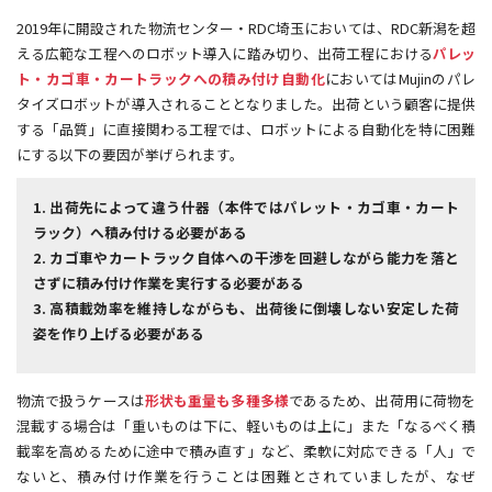
2019年に開設された物流センター・RDC埼玉においては、RDC新潟を超
える広範な工程へのロボット導入に踏み切り、出荷工程における
パレッ
ト・カゴ車・カートラックへの積み付け自動化
においてはMujinのパレ
タイズロボットが導入されることとなりました。出荷という顧客に提供
する「品質」に直接関わる工程では、ロボットによる自動化を特に困難
にする以下の要因が挙げられます。
1. 出荷先によって違う什器（本件ではパレット・カゴ車・カート
ラック）へ積み付ける必要がある
2. カゴ車やカートラック自体への干渉を回避しながら能力を落と
さずに積み付け作業を実行する必要がある
3. 高積載効率を維持しながらも、出荷後に倒壊しない安定した荷
姿を作り上げる必要がある
物流で扱うケースは
形状も重量も多種多様
であるため、出荷用に荷物を
混載する場合は「重いものは下に、軽いものは上に」また「なるべく積
載率を高めるために途中で積み直す」など、柔軟に対応できる「人」で
ないと、積み付け作業を行うことは困難とされていましたが、なぜ