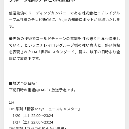
低温物流のリーディングカンパニーである株式会社ニチレイグル
ープ本社様のテレビ新CMに、Mujinの知能ロボットが登場いたしま
す。
最先端の技術でコールドチェーンの常識を打ち破り世界へ進出し
ていく、というニチレイロジグループ様の強い意志と、熱い情熱
を表現されたCM「世界のスタンダード」篇は、以下の日時より全
国にて放送中です。
■放送予定日時：
下記日時の番組内CMにて放送予定です。
1月
TBS系列「情報7daysニュースキャスター」
1/20（土）22:00～23:24
1/27（土）22:00～23:24
TBS系列「マツコの知らない世界」