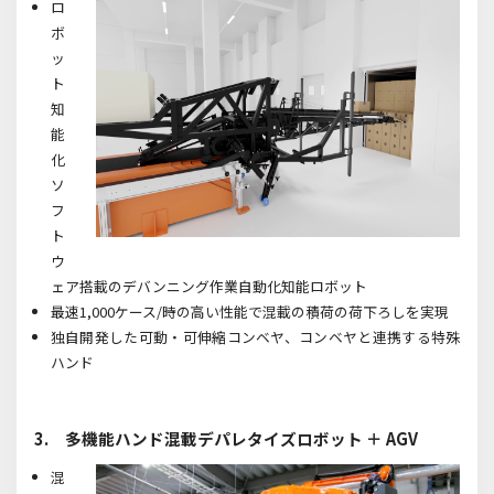
ロ
ボ
ッ
ト
知
能
化
ソ
フ
ト
ウ
ェア搭載のデバンニング作業自動化知能ロボット
最速1,000ケース/時の高い性能で混載の積荷の荷下ろしを実現
独自開発した可動・可伸縮コンベヤ、コンベヤと連携する特殊
ハンド
3. 多機能ハンド混載デパレタイズロボット ＋ AGV
混