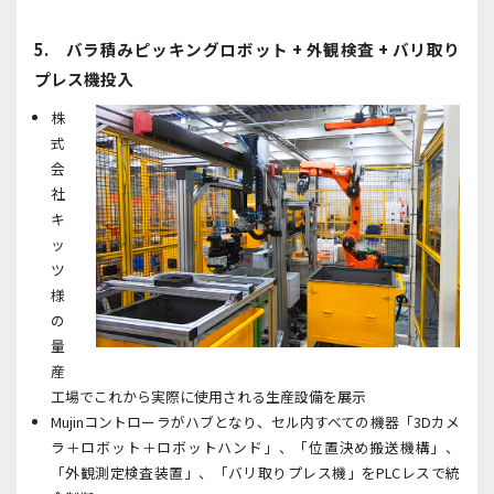
5. バラ積みピッキングロボット + 外観検査 + バリ取り
プレス機投入
株
式
会
社
キ
ッ
ツ
様
の
量
産
工場でこれから実際に使用される生産設備を展示
Mujinコントローラがハブとなり、セル内すべての機器「3Dカメ
ラ＋ロボット＋ロボットハンド」、「位置決め搬送機構」、
「外観測定検査装置」、「バリ取りプレス機」をPLCレスで統