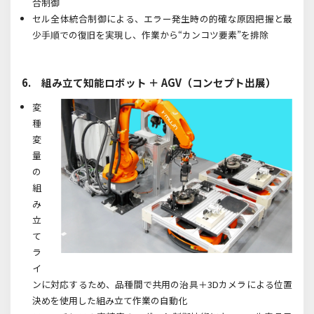
合制御
セル全体統合制御による、エラー発生時の的確な原因把握と最
少手順での復旧を実現し、作業から“カンコツ要素”を排除
6. 組み立て知能ロボット ＋ AGV（コンセプト出展）
変
種
変
量
の
組
み
立
て
ラ
イ
ンに対応するため、品種間で共用の治具＋
3D
カメラによる位置
決めを使用した組み立て作業の自動化