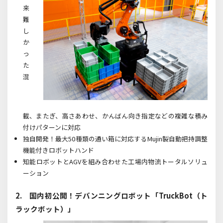
来
難
し
か
っ
た
混
載、またぎ、高さあわせ、かんばん向き指定などの複雑な積み
付けパターンに対応
独自開発！最大50種類の通い箱に対応するMujin製自動把持調整
機能付きロボットハンド
知能ロボットとAGVを組み合わせた工場内物流トータルソリュ
ーション
2. 国内初公開！デバンニングロボット「TruckBot（ト
ラックボット）」