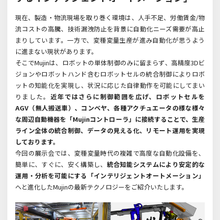
現在、製造・物流現場を取り巻く環境は、人手不足、労働賃金/物
流コストの高騰、技術漏洩防止を背景に自動化ニーズ需要が高止
まりしています。一方で、変種変量生産が進み自動化が思うよう
に進まない現状があります。
そこでMujinは、ロボットの単体制御のみに留まらず、高精度3Dビ
ジョンやロボットハンド含むロボットセルの統合制御によりロボ
ットの知能化を実現し、状況に応じた自律動作を可能にしてまい
りました。
近年ではさらに制御範囲を広げ、ロボットセルを
AGV（無人搬送車）、コンベヤ、各種アクチュエータの様な様々
な周辺自動機器を「Mujinコントローラ」に接続することで、生産
ライン全体の統合制御、データの見える化、リモート運用を実現
しております。
今回の展示会では、変種変量時代の複雑で高度な自動化設備を、
簡単に、すぐに、安く構築し、
統合知能システムにより安定的な
運用・分析を可能にする「インテリジェントオートメーション」
へと進化したMujinの最新テクノロジーをご紹介いたします。