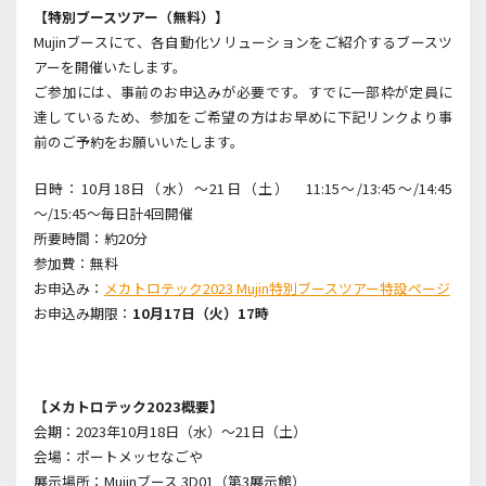
【特別ブースツアー（無料）】
Mujinブースにて、各自動化ソリューションをご紹介するブースツ
アーを開催いたします。
ご参加には、事前のお申込みが必要です。すでに一部枠が定員に
達しているため、参加をご希望の方はお早めに下記リンクより事
前のご予約をお願いいたします。
日時：
10
月
18
日（水）～
21
日（土）
11:15
～
/13:45
～
/14:45
～
/15:45
～毎日計
4
回開催
所要時間：約20分
参加費：無料
お申込み：
メカトロテック2023 Mujin特別ブースツアー特設ページ
お申込み期限：
10月17日（火）17時
【メカトロテック
2023
概要】
会期：2023年10月18日（水）～21日（土）
会場：ポートメッセなごや
展示場所：
Mujin
ブース
3D01
（第
3
展示館）