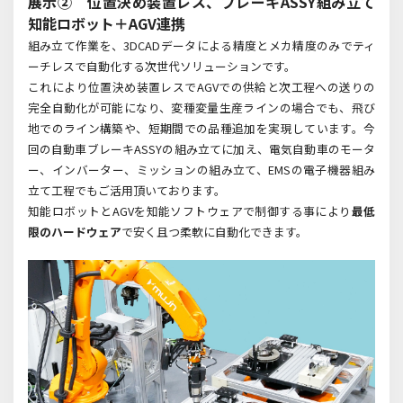
展示② 位置決め装置レス、ブレーキASSY組み立て
知能ロボット＋AGV連携
組み立て作業を、3DCADデータによる精度とメカ精度のみでティ
ーチレスで自動化する次世代ソリューションです。
これにより位置決め装置レスでAGVでの供給と次工程への送りの
完全自動化が可能になり、変種変量生産ラインの場合でも、飛び
地でのライン構築や、短期間での品種追加を実現しています。今
回の自動車ブレーキASSYの組み立てに加え、電気自動車のモータ
ー、インバーター、ミッションの組み立て、EMSの電子機器組み
立て工程でもご活用頂いております。
知能ロボットとAGVを知能ソフトウェアで制御する事により
最低
限のハードウェア
で安く且つ柔軟に自動化できます。