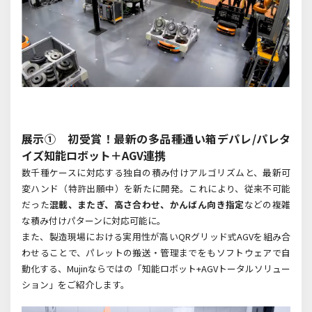
展示① 初受賞！最新の多品種通い箱デパレ/パレタ
イズ知能ロボット＋AGV連携
数千種ケースに対応する独自の積み付けアルゴリズムと、最新可
変ハンド（特許出願中）を新たに開発。これにより、従来不可能
だった
混載、またぎ、高さ合わせ、かんばん向き指定
などの複雑
な積み付けパターンに対応可能に。
また、製造現場における実用性が高い
QR
グリッド式
AGV
を組み合
わせることで、パレットの搬送・管理までをもソフトウェアで自
動化する、
Mujin
ならではの「知能ロボット
+AGV
トータルソリュー
ション」をご紹介します。