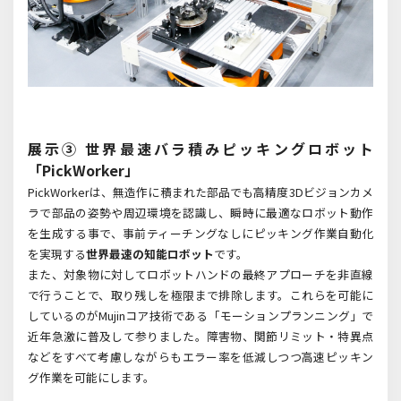
展示③ 世界最速バラ積みピッキングロボット
「PickWorker」
PickWorkerは、無造作に積まれた部品でも高精度
3D
ビジョンカメ
ラで部品の姿勢や周辺環境を認識し、瞬時に最適なロボット動作
を生成する事で、事前ティーチングなしにピッキング作業自動化
を実現する
世界最速の知能ロボット
です。
また、対象物に対してロボットハンドの最終アプローチを非直線
で行うことで、取り残しを極限まで排除します。これらを可能に
しているのが
Mujin
コア技術である「モーションプランニング」で
近年急激に普及して参りました。障害物、関節リミット・特異点
などをすべて考慮しながらもエラー率を低減しつつ高速ピッキン
グ作業を可能にします。