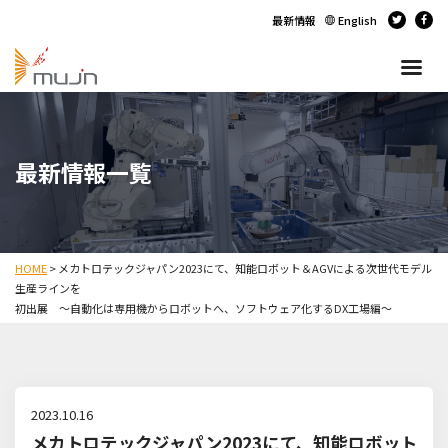
最新情報
English
最新情報一覧
HOME
>
メカトロテックジャパン2023にて、知能ロボット＆AGVによる次世代モデル
生産ラインを
初出展 ～自動化は専用機からロボットへ、ソフトウェア化するDX工場編～
2023.10.16
メカトロテックジャパン2023にて、知能ロボット