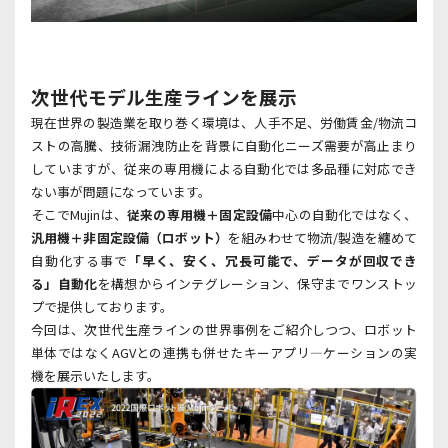
次世代モデル生産ラインを展示
現在世界の製造業を取り巻く環境は、人手不足、労働賃金
/
物流コ
ストの高騰、技術漏洩防止を背景に自動化ニーズ需要が高止まり
していますが、従来の専用機による自動化では多品種に対応でき
ない事が問題になっています。
そこで
Mujin
は、
従来の専用機＋固定設備
中心の自動化ではなく、
汎用機＋非固定設備（ロボット）
を組みわせて物流
/
製造を纏めて
自動化する事で
「早く、安く、冗長可能で、データが回収でき
る」自動化
を構想からインテグレーション、保守までワンストッ
プで提供しております。
今回は、次世代生産ラインの世界事例をご紹介しつつ、ロボット
単体ではなくAGVとの連携も併せたキーアプリ―ケーションの実
機を展示いたします。