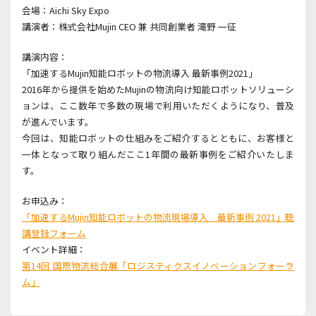
会場：Aichi Sky Expo
講演者：株式会社Mujin CEO 兼 共同創業者 滝野 一征
講演内容：
「加速するMujin知能ロボットの物流導入 最新事例2021」
2016年から提供を始めたMujinの物流向け知能ロボットソリューシ
ョンは、ここ数年で多数の現場で利用いただくようになり、普及
が進んでいます。
今回は、知能ロボットの仕組みをご紹介するとともに、お客様と
一体となって取り組んだここ1年間の最新事例をご紹介いたしま
す。
お申込み：
「加速するMujin知能ロボットの物流現場導入 最新事例 2021」聴
講登録フォーム
イベント詳細：
第14回 国際物流総合展「ロジスティクスイノベーションフォーラ
ム」