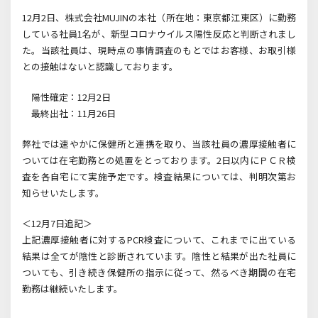
12月2日、株式会社MUJINの本社（所在地：東京都江東区）に勤務
している社員1名が、新型コロナウイルス陽性反応と判断されまし
た。当該社員は、現時点の事情調査のもとではお客様、お取引様
との接触はないと認識しております。
陽性確定：12月2日
最終出社：11月26日
弊社では速やかに保健所と連携を取り、当該社員の濃厚接触者に
ついては在宅勤務との処置をとっております。2日以内にＰＣＲ検
査を各自宅にて実施予定です。検査結果については、判明次第お
知らせいたします。
＜12月7日追記＞
上記濃厚接触者に対するPCR検査について、これまでに出ている
結果は全てが陰性と診断されています。陰性と結果が出た社員に
ついても、引き続き保健所の指示に従って、然るべき期間の在宅
勤務は継続いたします。