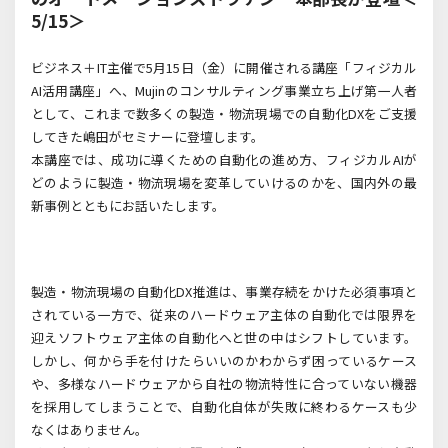
5/15＞
ビジネス＋IT主催で5月15日（金）に開催される講座「フィジカル
AI活用講座」へ、Mujinのコンサルティング事業立ち上げ第一人者
として、これまで数多くの製造・物流現場での自動化DXをご支援
してきた嶋田がセミナーに登壇します。
本講座では、成功に導くための自動化の進め方、フィジカルAIが
どのように製造・物流現場を変革していけるのかを、国内外の最
新事例とともにお話いたします。
製造・物流現場の自動化DX推進は、事業存続をかけた必須事項と
されている一方で、従来のハードウェア主体の自動化では限界を
迎えソフトウェア主体の自動化へと世の中はシフトしています。
しかし、何から手を付けたらいいのかわからず困っているケース
や、多様なハードウェアから自社の物流特性に合っていない機器
を採用してしまうことで、自動化自体が失敗に終わるケースも少
なくはありません。