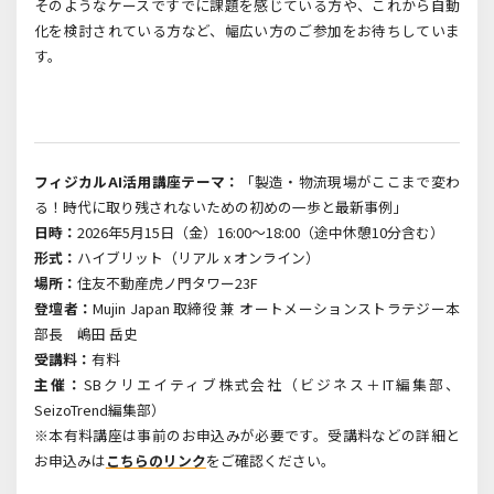
そのようなケースですでに課題を感じている方や、これから自動
化を検討されている方など、幅広い方のご参加をお待ちしていま
す。
フィジカルAI活用講座テーマ：
「製造・物流現場がここまで変わ
る！
時代に取り残されないための初めの一歩と
最新事例」
日時：
2026年5月15日（金）16:00～18:00（途中休憩10分含む）
形式：
ハイブリット（リアル x オンライン）
場所：
住友不動産虎ノ門タワー23F
登壇者：
Mujin Japan 取締役 兼 オートメーションストラテジー本
部長 嶋田 岳史
受講料：
有料
主催：
SBクリエイティブ株式会社（ビジネス＋IT編集部、
SeizoTrend編集部）
※本有料講座は事前のお申込みが必要です。受講料などの詳細と
お申込みは
こちらのリンク
をご確認ください。