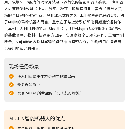
用。依靠Mujin独有的码垛算法及世界首创的智能机器人系统，1台机器
人可支持3种载具（托盘、笼车、板车）的码垛作业，实现了装载区货
箱的全自动化码垛作业，将作业人数降为0，工作效率是原来的2倍。对
于Mujin的码垛机器人而言，重点在于与上游系统和物料搬运设备协作
（本例中为村田机械的UniShuttle），根据Mujin码垛模拟器计算得出
的装载顺序，物料可快速整齐出库，实现高效率自动化运作。正如本例
所示，Mujin能与各物料搬运设备制造商紧密合作，为终端用户提供灵
活好用的智能机器人。
现场任务场景
将人们从繁重体力劳动中解放出来
避免危险作业
实现PALTAC所希望的“对人友好物流”
MUJIN智能机器人的优点
支持托盘、笼车、板车的码垛作业