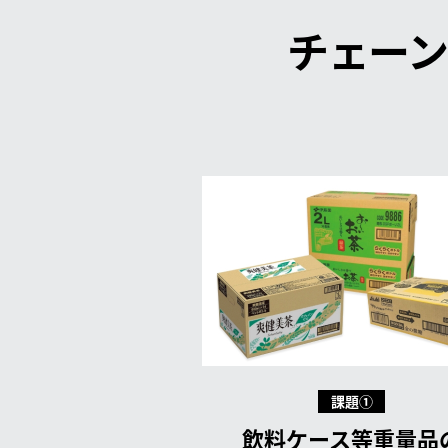
チェー
課題①
飲料ケース等重量品