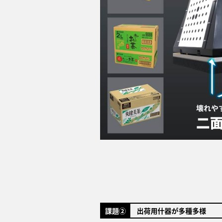
課題②
出荷用什器が多種多様