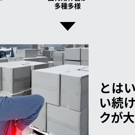
多種多様
とは
い続
クが大