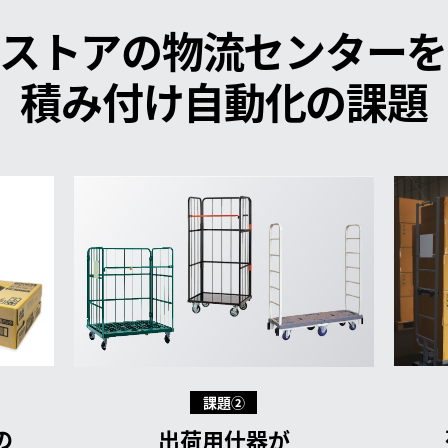
ンストアの
物流センターを
積み付け自動化の課題
課題②
の
出荷用什器が