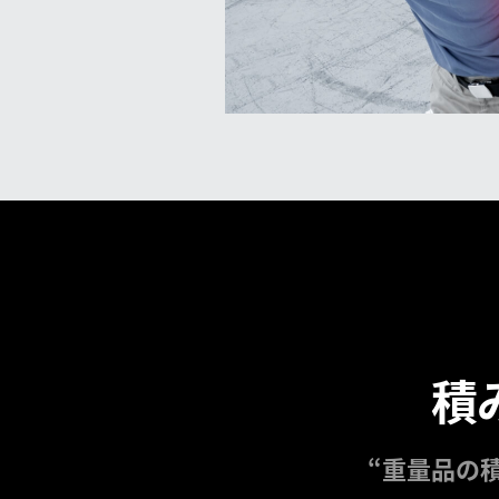
積
“重量品の