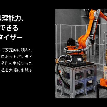
処理能力、
応できる
タイザー
して安定的に積み付
なロボットパレタイ
で動作を生成するた
負担を大幅に削減す