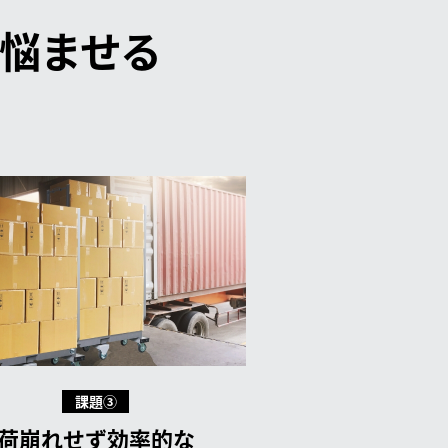
悩ませる
課題③
荷崩れせず効率的な